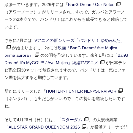
頑張っていきます。2026年には「
BanG Dream! Our Notes
（アワーノーツ）」がリリースされますので、ガルパとアワーノ
ーツの2本立てで、バンドリ！はこれからも成長できると確信して
います。
さらに7月には
TVアニメの新シリーズ「バンドリ！ ゆめ∞みた」
が始まりますし、秋には
映画「BanG Dream! Ave Mujica
prima aurora」
の公開を予定しています。来年1月には
「BanG
Dream! It's MyGO!!!!! / Ave Mujica」続編TVアニメ
が日本テレ
ビ系全国30ネットで放送されますので、バンドリ！は一気にファ
ン層を拡大すると期待しています。
新たにリリースした「
HUNTER×HUNTER NEN×SURVIVOR
（ネンサバ）」も出だしがいいので、この勢いを継続したいです
ね。
そして4月26日（日）には、「
スターダム
」の大規模興業
「
ALL STAR GRAND QUEENDOM 2026
」が横浜アリーナで開