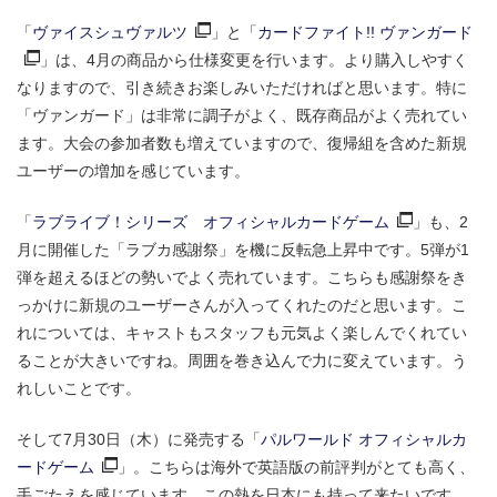
「
ヴァイスシュヴァルツ
」と「
カードファイト!! ヴァンガード
」は、4月の商品から仕様変更を行います。より購入しやすく
なりますので、引き続きお楽しみいただければと思います。特に
「ヴァンガード」は非常に調子がよく、既存商品がよく売れてい
ます。大会の参加者数も増えていますので、復帰組を含めた新規
ユーザーの増加を感じています。
「
ラブライブ！シリーズ オフィシャルカードゲーム
」も、2
月に開催した「ラブカ感謝祭」を機に反転急上昇中です。5弾が1
弾を超えるほどの勢いでよく売れています。こちらも感謝祭をき
っかけに新規のユーザーさんが入ってくれたのだと思います。こ
れについては、キャストもスタッフも元気よく楽しんでくれてい
ることが大きいですね。周囲を巻き込んで力に変えています。う
れしいことです。
そして7月30日（木）に発売する「
パルワールド オフィシャルカ
ードゲーム
」。こちらは海外で英語版の前評判がとても高く、
手ごたえを感じています。この熱を日本にも持って来たいです