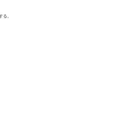
する。
。