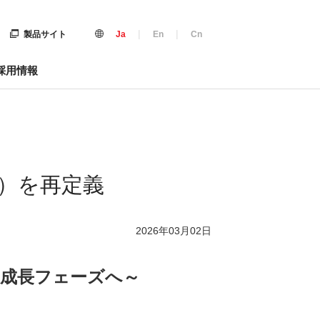
|
|
製品サイト
Ja
En
Cn
採用情報
ー）を再定義
2026年03月02日
、次の成長フェーズへ～