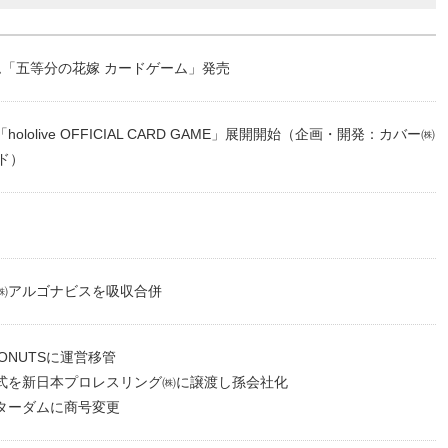
「五等分の花嫁 カードゲーム」発売
olive OFFICIAL CARD GAME」展開開始（企画・開発：カバー㈱
ード）
㈱アルゴナビスを吸収合併
ONUTSに運営移管
式を新日本プロレスリング㈱に譲渡し孫会社化
ターダムに商号変更