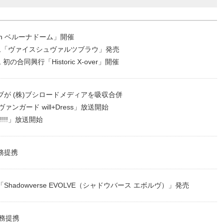
in ベルーナドーム」開催
ム「ヴァイスシュヴァルツブラウ」発売
合同興行「Historic X-over」開催
ブが (株)ブシロードメディアを吸収合併
ァンガード will+Dress」放送開始
!!!!!」放送開始
務提携
adowverse EVOLVE（シャドウバース エボルヴ）」発売
業務提携