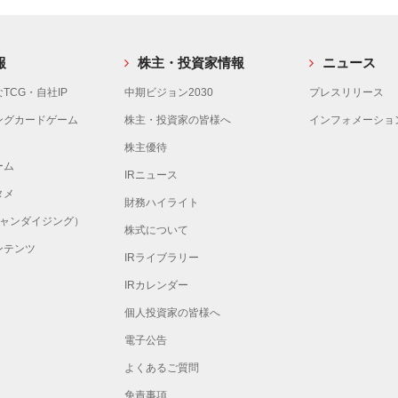
報
株主・投資家情報
ニュース
TCG・自社IP
中期ビジョン2030
プレスリリース
ングカードゲーム
株主・投資家の皆様へ
インフォメーショ
株主優待
ーム
IRニュース
タメ
財務ハイライト
チャンダイジング）
株式について
ンテンツ
IRライブラリー
IRカレンダー
個人投資家の皆様へ
電子公告
よくあるご質問
免責事項