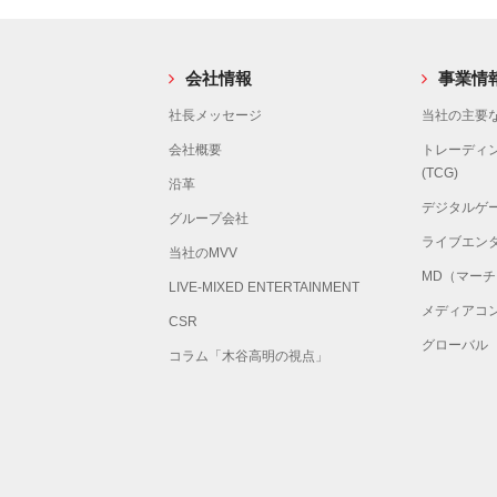
会社情報
事業情
社長メッセージ
当社の主要な
会社概要
トレーディ
(TCG)
沿革
デジタルゲ
グループ会社
ライブエン
当社のMVV
MD（マー
LIVE-MIXED ENTERTAINMENT
メディアコ
CSR
グローバル
コラム「木谷高明の視点」