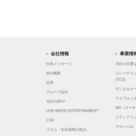
会社情報
事業情
社長メッセージ
当社の主要な
会社概要
トレーディ
(TCG)
沿革
デジタルゲ
グループ会社
ライブエン
当社のMVV
MD（マー
LIVE-MIXED ENTERTAINMENT
メディアコ
CSR
グローバル
コラム「木谷高明の視点」