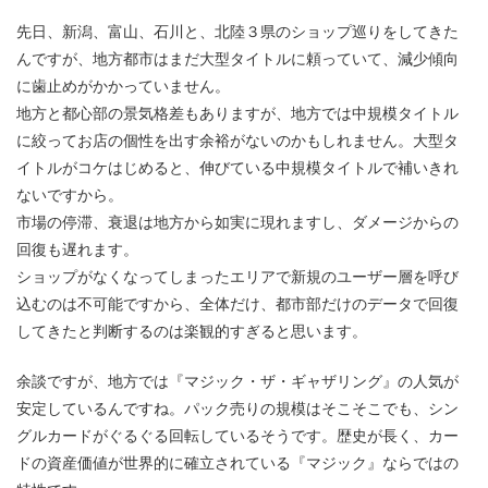
先日、新潟、富山、石川と、北陸３県のショップ巡りをしてきた
んですが、地方都市はまだ大型タイトルに頼っていて、減少傾向
に歯止めがかかっていません。
地方と都心部の景気格差もありますが、地方では中規模タイトル
に絞ってお店の個性を出す余裕がないのかもしれません。大型タ
イトルがコケはじめると、伸びている中規模タイトルで補いきれ
ないですから。
市場の停滞、衰退は地方から如実に現れますし、ダメージからの
回復も遅れます。
ショップがなくなってしまったエリアで新規のユーザー層を呼び
込むのは不可能ですから、全体だけ、都市部だけのデータで回復
してきたと判断するのは楽観的すぎると思います。
余談ですが、地方では『マジック・ザ・ギャザリング』の人気が
安定しているんですね。パック売りの規模はそこそこでも、シン
グルカードがぐるぐる回転しているそうです。歴史が長く、カー
ドの資産価値が世界的に確立されている『マジック』ならではの