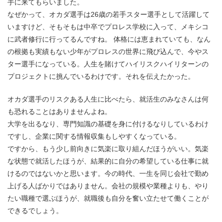
手に来てもらいました。
なぜかって、オカダ選手は26歳の若手スター選手として活躍して
いますけど、そもそもは中卒でプロレス学校に入って、メキシコ
に武者修行に行ってるんですね。 体格には恵まれていても、なん
の根拠も実績もない少年がプロレスの世界に飛び込んで、今やス
ター選手になっている。人生を賭けてハイリスクハイリターンの
プロジェクトに挑んでいるわけです。それを伝えたかった。
オカダ選手のリスクある人生に比べたら、就活生のみなさんは何
も恐れることはありませんよね。
大学を出るなり、専門知識の基礎を身に付けるなりしているわけ
ですし、企業に関する情報収集もしやすくなっている。
ですから、もう少し前向きに気楽に取り組んだほうがいい。気楽
な状態で就活したほうが、結果的に自分の希望している仕事に就
けるのではないかと思います。今の時代、一生を同じ会社で勤め
上げる人ばかりではありません。会社の規模や業種よりも、やり
たい職種で選ぶほうが、就職後も自分を奮い立たせて働くことが
できるでしょう。