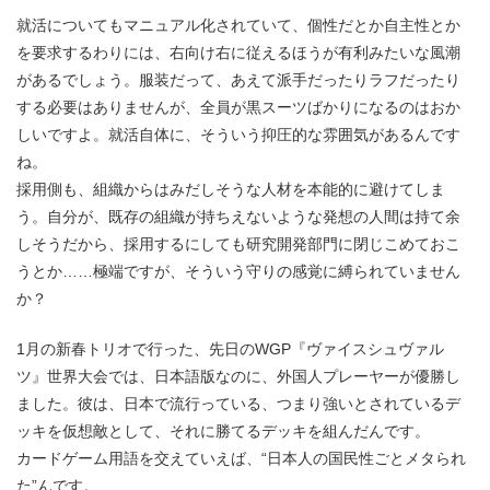
就活についてもマニュアル化されていて、個性だとか自主性とか
を要求するわりには、右向け右に従えるほうが有利みたいな風潮
があるでしょう。服装だって、あえて派手だったりラフだったり
する必要はありませんが、全員が黒スーツばかりになるのはおか
しいですよ。就活自体に、そういう抑圧的な雰囲気があるんです
ね。
採用側も、組織からはみだしそうな人材を本能的に避けてしま
う。自分が、既存の組織が持ちえないような発想の人間は持て余
しそうだから、採用するにしても研究開発部門に閉じこめておこ
うとか……極端ですが、そういう守りの感覚に縛られていません
か？
1月の新春トリオで行った、先日のWGP『ヴァイスシュヴァル
ツ』世界大会では、日本語版なのに、外国人プレーヤーが優勝し
ました。彼は、日本で流行っている、つまり強いとされているデ
ッキを仮想敵として、それに勝てるデッキを組んだんです。
カードゲーム用語を交えていえば、“日本人の国民性ごとメタられ
た”んです。