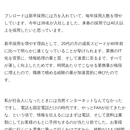
ブシロードは新卒採用には力を入れていて、毎年採用人数を増や
しています。今年は38名が入社しました。来春の採用では40人以
上を採用したいと思っています。
新卒採用を増やす理由として、20代の方の成長スピードが40年前
に比べて明らかに速くなっていることが挙げられます。業務のIT
化を背景に、情報処理の量と質、そして速度に至るまで、すべて
が著しく向上したためです。時間あたりでこなせる業務量が格段
に増えたので、職務で積める経験の量が加速度的に伸びたので
す。
私が社会人になったときには当然インターネットなんてなかった
ですし、電話も固定電話だけの時代です。やっとFAXが出てきたか
な、という頃で、情報を伝えるにはまずは電話、そして資料は書
類にしてお客様のもとに手持ちするのが当たり前でした。お客様
の所に行くにも電車に乗って行くわけですから、移動だけも1時間