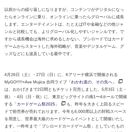
以前からの繰り返しになりますが、コンテンツがデジタルになっ
たらオンラインに乗り、オンラインに乗ったらグローバルに成長
します。エンターテイメントは、たとえばITや金融などの他ジャ
ンルと比較しても、よりグローバル化しやすいジャンルです。で
すから成長機会は海外に求めるしかない。ブシロードではカード
ゲームからスタートした海外戦略が、音楽やデジタルゲーム、グ
ッズなどにも波及している最中です。
4月26日（土）・27日（日）に、Kアリーナ横浜で開催される
MyGO!!!!!×Ave Mujica 合同ライブ
「わかれ道の、その先へ」
は、おかげさまで2日間ともチケット完売しました。5月3日（土・
祝）・4日（日・祝）に、東京ビッグサイトの南1〜4ホールで開催
する
「カードゲーム祭2025」
も、昨年を大きく上回るスピー
ドで前売券が売れております。今年も6,000席以上の対戦スペース
を用意し、世界最大級のカードゲームイベントとして開催いたし
ます。一昨年まで「ブシロードカードゲーム祭」としていたもの