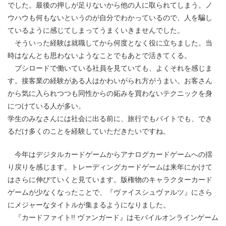
でした。最後の押しが足りないから他の人に取られてしまう。ノ
ウハウも何もないというのが自分でわかっているので、人を騙し
ているように感じてしまってうまくいきませんでした。
そういった経験は就職してから何度となく役に立ちました。当
時はなんとも思わないようなことでもあとで活きてくる。
ブシロードで働いている社員を見ていても、よくそれを感じま
す。接客業の経験がある人はかわいがられ方がうまい。お客さん
から気に入られつつも同性からの妬みを買わないテクニックを身
につけている人が多い。
学生のみなさんには社会に出る前に、旅行でもバイトでも、でき
るだけ多くのことを経験していただきたいですね。
今年はデジタルカードゲームからアナログカードゲームへの揺
り戻りを感じます。トレーディングカードゲームは来年にかけて
はさらに伸びていくと見ています。版権物のキャラクターカード
ゲームが少なくなったことで、『ヴァイスシュヴァルツ』にさら
にメジャーなタイトルが集まるようになりました。
『カードファイト!! ヴァンガード』はモバイルオンラインゲーム