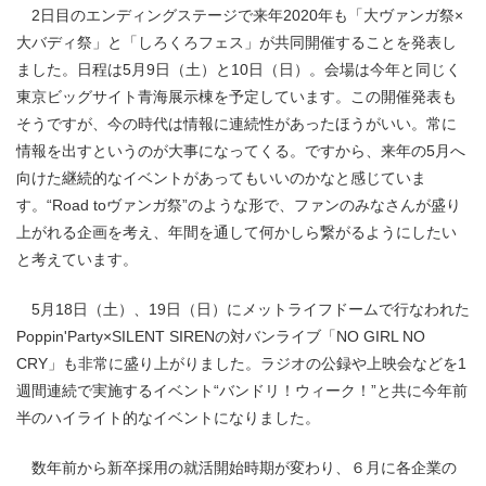
2日目のエンディングステージで来年2020年も「大ヴァンガ祭×
大バディ祭」と「しろくろフェス」が共同開催することを発表し
ました。日程は5月9日（土）と10日（日）。会場は今年と同じく
東京ビッグサイト青海展示棟を予定しています。この開催発表も
そうですが、今の時代は情報に連続性があったほうがいい。常に
情報を出すというのが大事になってくる。ですから、来年の5月へ
向けた継続的なイベントがあってもいいのかなと感じていま
す。“Road toヴァンガ祭”のような形で、ファンのみなさんが盛り
上がれる企画を考え、年間を通して何かしら繋がるようにしたい
と考えています。
5月18日（土）、19日（日）にメットライフドームで行なわれた
Poppin'Party×SILENT SIRENの対バンライブ「NO GIRL NO
CRY」も非常に盛り上がりました。ラジオの公録や上映会などを1
週間連続で実施するイベント“バンドリ！ウィーク！”と共に今年前
半のハイライト的なイベントになりました。
数年前から新卒採用の就活開始時期が変わり、６月に各企業の