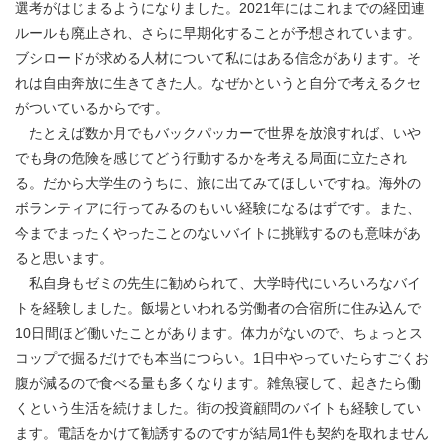
選考がはじまるようになりました。2021年にはこれまでの経団連
ルールも廃止され、さらに早期化することが予想されています。
ブシロードが求める人材について私にはある信念があります。そ
れは自由奔放に生きてきた人。なぜかというと自分で考えるクセ
がついているからです。
たとえば数か月でもバックパッカーで世界を放浪すれば、いや
でも身の危険を感じてどう行動するかを考える局面に立たされ
る。だから大学生のうちに、旅に出てみてほしいですね。海外の
ボランティアに行ってみるのもいい経験になるはずです。また、
今までまったくやったことのないバイトに挑戦するのも意味があ
ると思います。
私自身もゼミの先生に勧められて、大学時代にいろいろなバイ
トを経験しました。飯場といわれる労働者の合宿所に住み込んで
10日間ほど働いたことがあります。体力がないので、ちょっとス
コップで掘るだけでも本当につらい。1日中やっていたらすごくお
腹が減るので食べる量も多くなります。雑魚寝して、起きたら働
くという生活を続けました。街の投資顧問のバイトも経験してい
ます。電話をかけて勧誘するのですが結局1件も契約を取れません