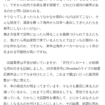
い。ですから社内で企画を通す段階で、どれだけ成功の確率があ
るのかと問い詰められる。
そうなってしまったらもうなかなか面白いものは出てこない。そ
んな状況で、退路を断って海外から日本へ進出してきた人たちを
相手にしないといけない。
働き方改革で定時になったら帰ることを義務づけられてる人たち
と、負けたら死ぬ覚悟で来ている人たちとではどっちが面白いも
のを作れるのか。ですから、来年は海外メーカーからヒット作が
生まれる可能性が高いですね。
出版業界は不況が続いていますが、「月刊ブシロード」が好調
な売れ行きを記録しました。10月発売号にRoseliaのライブの抽選
応募申込シリアルを付けたところ、これまで横ばいだった販売部
数が一気に増えた。
今、本の発信力が弱まってきています。そもそも書店に来る人が
減っているから、これまでと同じ発信をしても、受信できる人が
減っている。だからこそ話題性を優先して、とにかくみなさんが
欲しくなるものを付けることにしました。その結果、好調な売れ