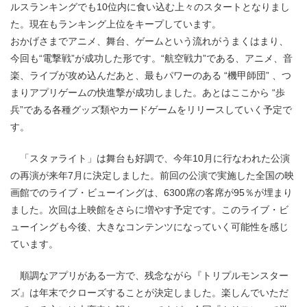
ルスランキングでも10位内に食い込む上々のスタートとなりまし
た。現在もランキング上位をキープしています。
おかげさまでアニメ、舞台、ゲームという流れがうまくはまり、
今回も“電撃戦”が成功した形です。“航空戦力”である、アニメ、音
楽、ライブが攻め込んだあと、最もパワーのある “機甲師団” 、つ
まりアプリゲームの快進撃が成功しました。あとはここから “歩
兵”である各種グッズ類やカードゲームをリリースしていく予定で
す。
「スタァライト」は舞台も好調で、今年10月に行なわれた公演
の再演が来年7月に決定しました。前回の公演で実施した全国の映
画館でのライブ・ビューイングは、6300席の客席が95％が埋まり
ました。次回は上映館をさらに増やす予定です。このライブ・ビ
ューイングも今後、大きなコンテンツになっていく可能性を感じ
ています。
順調なアプリがある一方で、残念ながら『トリプルモンスター
ズ』は年末でクローズすることが決定しました。楽しんでいただ