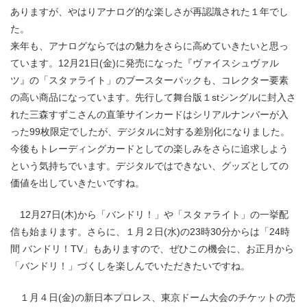
ありますが、やはりアナログ的な楽しさが再認識された１年でし
た。
来年も、アナログならではの魅力をさらに高めていきたいと思っ
ています。12月21日(金)に発売になった『ヴァイスシュヴァル
ツ』の「スタァライト」のブースターパックも、コレクター要素
の高い商品になっています。先行して舞台版１stシングルに封入さ
れた三森すずこさんの直筆サインカードはシリアルナンバーが入
った99枚限定でしたが、デジタルに対する差別化になりました。
今後もトレーディングカードとしての楽しみをさらに追求しよう
という気持ちでいます。デジタルではできない、グッズとしての
価値を出していきたいですね。
12月27日(木)から「バンドリ！」や「スタァライト」の一挙配
信も始まります。さらに、１月２日(水)の23時30分からは「24時
間 バンドリ！TV」もありますので、ぜひこの機会に、お正月から
「バンドリ！」づくしを楽しんでいただきたいですね。
１月４日(金)の新日本プロレス、東京ドーム大会のチケットの売