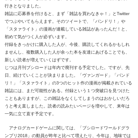
行きとなりました。
雑誌に応募券を付けると、まず「雑誌を買わなきゃ！」とTwitter
でつぶやいてもらえます。そのツイートで、「バンドリ！」や
「スタァライト」の漫画が連載している雑誌があったんだ！と、
初めて気がつく人が必ずいます。
付録をきっかけに購入した人が、今後、購読してくれるかもしれ
ませんし、複数購入した人が余った本を友達にあげることでも、
新しい読者が増えていくはずです。
じつは月刊ブシロードは年内で廃刊する予定でした。ですが、先
日、続けていくことが決まりました。「ヴァンガード」「バンド
リ！」「スタァライト」の3つのヒット作の漫画が掲載されている
雑誌には、まだ可能性がある。付録という１つ突破口を見つけた
こともありますが、この雑誌をなくしてしまうのはおかしいだろ
うと考え直しました。読者の読みたいページを増やして、来年は
一気に立て直す予定です。
アナログカードゲームに関しては、「ブシロードワールドグラ
ンプリ2018」の動員が昨年と比べて増えたり、今年は、地味では