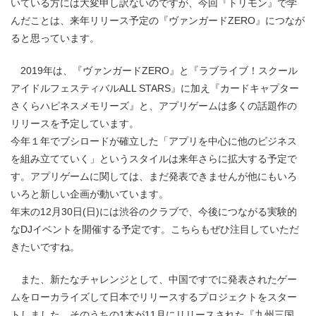
いている方には大変申し訳ないのですが、今回『トリモン』で学
んだことは、来年リリース予定の『ヴァンガードZERO』につなが
ると思っています。
2019年は、『ヴァンガードZERO』と『ラブライブ！スクール
アイドルフェスティバルALL STARS』に加え『カードキャプター
さくらハピネスメモリーズ』と、アプリゲームは多くの話題作の
リリースを予定しています。
今年１年でブシロードが確立した「アプリを中心に他のビジネス
を組み立てていく」というスタイルは来年さらに拡大する予定で
す。アプリゲームに関しては、まだ発表できませんが他にもいろ
いろと新しい企画が動いています。
年末の12月30日(日)には渋谷のクラブで、今後につながる実験的
なDJイベントを開催する予定です。こちらもぜひ注目していただ
きたいですね。
また、新たなチャレンジとして、中国ですでに発表されたゲー
ムをローカライズして日本でリリースするプロジェクトをスター
トしました。そのうちの1本が11月にリリースされた『九州三国