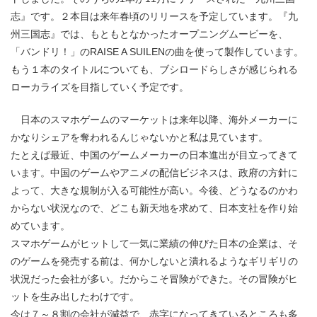
志』です。２本目は来年春頃のリリースを予定しています。『九
州三国志』では、もともとなかったオープニングムービーを、
「バンドリ！」のRAISE A SUILENの曲を使って製作しています。
もう１本のタイトルについても、ブシロードらしさが感じられる
ローカライズを目指していく予定です。
日本のスマホゲームのマーケットは来年以降、海外メーカーに
かなりシェアを奪われるんじゃないかと私は見ています。
たとえば最近、中国のゲームメーカーの日本進出が目立ってきて
います。中国のゲームやアニメの配信ビジネスは、政府の方針に
よって、大きな規制が入る可能性が高い。今後、どうなるのかわ
からない状況なので、どこも新天地を求めて、日本支社を作り始
めています。
スマホゲームがヒットして一気に業績の伸びた日本の企業は、そ
のゲームを発売する前は、何かしないと潰れるようなギリギリの
状況だった会社が多い。だからこそ冒険ができた。その冒険がヒ
ットを生み出したわけです。
今は７～８割の会社が減益で、赤字になってきているところも多