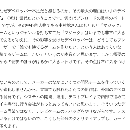
なぜデベロッパー不足だと感じるのか。その最大の理由はいまのデベ
グ』（※1）
世代だということです。例えばブシロードの長年のパート
）
ですが、その中心的人物である中村聡さんはもともと『マジック』
ームというジャンルを打ち立てた『マジック』はいまでも非常に大き
であるがゆえに、その影響を受けたデベロッパーは、どうしてもプレ
ーザーで「誰でも勝てるゲームを作りたい」という人はあまりいな
勝てるゲームにしたい」というのが本音だと思います。しかし需要の
からの需要のほうがはるかに大きいわけです。その点は常に気をつけ
ないものとして、メーカーのなかにいくつか開発チームを作っていく
が進化しませんから。冒頭でも触れたふたつの新作は、外部のデベロ
る開発です。システムの開発、運用、テストプレイまで内部で進めて
イを専門に行う会社がもっとあってもいいと思います。そういったデ
ーム専業ではなく、テレビゲームのデバッグをやりながらです。テス
いるわけではないので、こうした部分のクオリティアップも、カード
考えます。