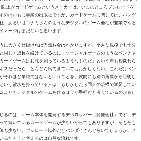
割以上がカードゲームというメーカーは、いまのところブシロードを
すのはおもに専業の出版社ですが、カードゲームに関しては、バンダ
社、あるいはコナミさんのようなデジタルのゲーム会社が兼業でやる
イメージはまだないと思います。
うに大きく仕掛ければ当然お金はかかりますが、小さな規模でも十分
と同じく成長を続けているのに、ソーシャルゲームのようなベンチャ
カードゲームはお札を刷っているようなものだ」という声も相変わら
ネスだったら、どんどん出てきていてもおかしくない。これだけベン
がそれほど単純ではないということを、皮肉にも別の角度から証明し
という欲求を持っている人は、もしかしたら同人の規模で満足してい
ムよりもデジタルのゲームを作るほうが手軽だと考えているのかもし
じるのは、ゲーム本体を開発するデベロッパー（開発会社）です。デ
って続いているカードゲームが少ないからでもありますが、そもそも
体も少ない。ブシロード以外だとバンダイさんぐらいでしょうか。メ
いるだろうと考えるのは自然な流れです。