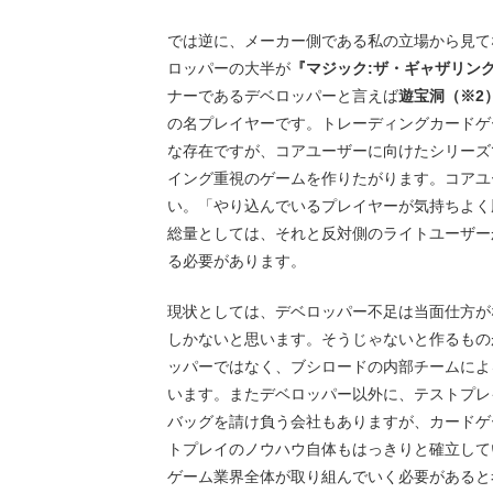
では逆に、メーカー側である私の立場から見て
ロッパーの大半が
『マジック:ザ・ギャザリン
ナーであるデベロッパーと言えば
遊宝洞（※2
の名プレイヤーです。トレーディングカードゲ
な存在ですが、コアユーザーに向けたシリーズ
イング重視のゲームを作りたがります。コアユ
い。「やり込んでいるプレイヤーが気持ちよく
総量としては、それと反対側のライトユーザー
る必要があります。
現状としては、デベロッパー不足は当面仕方が
しかないと思います。そうじゃないと作るもの
ッパーではなく、ブシロードの内部チームによ
います。またデベロッパー以外に、テストプレ
バッグを請け負う会社もありますが、カードゲ
トプレイのノウハウ自体もはっきりと確立して
ゲーム業界全体が取り組んでいく必要があると