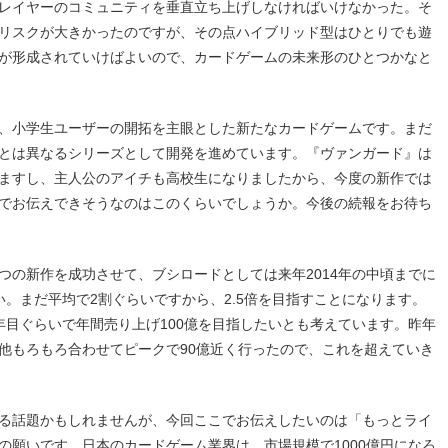
レイヤーのコミュニティを垂直立ち上げしなければいけなかった。そ
リスクが大きかったのですが、その点ハイブリッド型はひとりでも遊
が形成されていけばよいので、カードゲームの未来形のひとつかなと
、小学生ユーザーの開拓を主眼とした新たなカードゲームです。まだ
とは異なるシリーズとして開発を進めています。『ヴァンガード』は
ますし、主人公のアイチも高校生になりましたから、今度の新作では
でお伝えできそうなのはこのくらいでしょうか。今後の続報をお待ち
つの新作を成功させて、ブシロードとしては来年2014年の中頃までに
。まだ平均で2割ぐらいですから、2.5倍を目指すことになります。
年目ぐらいで年間売り上げ100億を目指したいとも考えています。昨年
他もろもろ合わせてピークで90億近く行ったので、これを超えていき
る話題かもしれませんが、今回ここでお伝えしたいのは「もっとライ
の願いです。日本のカードゲーム業界は、市場規模で1000億円になろ