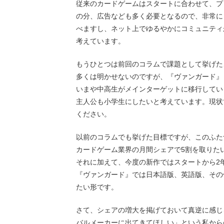
従来のカードゲームはスタートに合わせて、プ
の分、広告なども多く必要となるので、非常に
べますし、ネット上でゆるやかにコミュニティ
考えています。
もうひとつは前回のコラムで課題として挙げた
多くは明かせないのですが、『ヴァンガード』
いまや中高生がメインターゲットに移行してい
主人公も小学生にしたいと考えています。現状
ください。
以前のコラムでも挙げた目標ですが、このふた
カードゲーム業界の月間シェアで5割を取りたい
それに加えて、今度の新作ではスタートから2
『ヴァンガード』では日本語版、英語版、その
たい形です。
さて、シェアの増大を掲げておいて真逆に感じ
バルメーカーに出てきてほしい」という私から