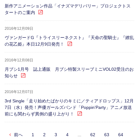
新作アニメーション作品「イナズマデリバリー」プロジェクトス
タートのご案内
2016年12月09日
ヴァンガードG『トライスリーネクスト』『天命の聖騎士』『繚乱
の花乙姫』本日12月9日発売！
2016年12月08日
月ブシ1月号 誌上通販 月ブシ特製スリーブミニVOL02受注のお
知らせ
2016年12月07日
3rd Single「走り始めたばかりのキミに／ティアドロップス」12月
7日（水）発売！声優ガールズバンド「Poppin‘Party」アニメ放送
前にも関わらず異例の盛り上がり！
前へ
1
2
3
4
...
62
63
64