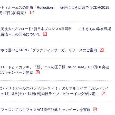
キィホームズの新曲「Reflection」、好評につき店頭でもCDを2018
月17日(水)発売！
長岡技大×ブシロード×新日本プロレス×長岡市 －これからの常在戦場
米百俵－」の開催について
マホで遊べるSRPG「グラナディアサーガ」リリースのご案内
ロードとアカツキ、『新テニスの王子様 RisingBeat』100万DL突破
記念キャンペーン開始
バンドリ！ガールズバンドパーティ！」のリアルライブ「ガルパライ
の1月13日(土)・14日(日)両日ライブ・ビューイングが決定！
クフェスにてスクフェスAC1周年記念キャンペーンを実施