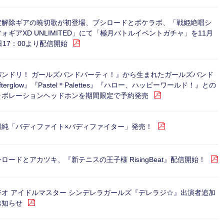
定解除ギアの暁切歌が初登場、ブシロードとポケラボ、「戦姫絶唱シ
ォギアXD UNLIMITED」にて「極月バトルイベントガチャ」を11月
日17：00より配信開始
バンドリ！ ガールズバンドパーティ！』から生まれたガールズバンド
fterglow』『Pastel＊Palettes』『ハロー、ハッピーワールド！』との
ラボレーションヘッドホンを期間限定で予約発売
田純「バディファイト×バディファイター」発売！
ロードとアカツキ、『新テニスの王子様 RisingBeat』配信開始！
ジオ アイドルマスター シンデレラガールズ『デレラジ☆』出演者追加
お知らせ