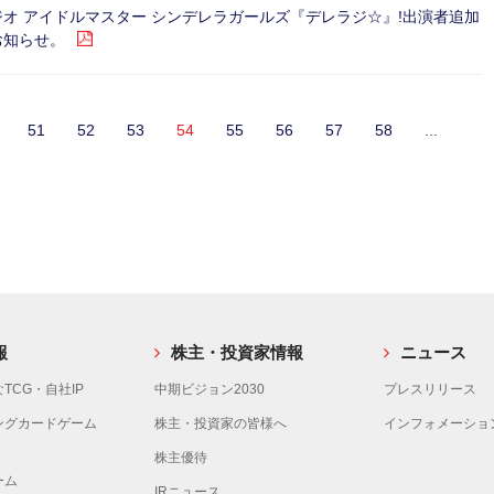
ジオ アイドルマスター シンデレラガールズ『デレラジ☆』!出演者追加
お知らせ。
51
52
53
54
55
56
57
58
...
報
株主・投資家情報
ニュース
TCG・自社IP
中期ビジョン2030
プレスリリース
ングカードゲーム
株主・投資家の皆様へ
インフォメーショ
株主優待
ーム
IRニュース