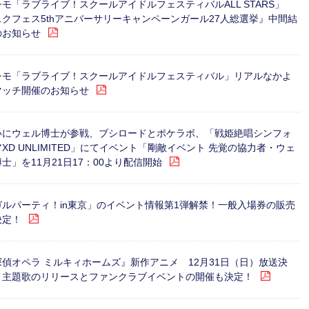
モ「ラブライブ！スクールアイドルフェスティバルALL STARS」
スクフェス5thアニバーサリーキャンペーンガール27人総選挙』中間結
のお知らせ
シモ「ラブライブ！スクールアイドルフェスティバル」リアルなかよ
マッチ開催のお知らせ
いにウェル博士が参戦、ブシロードとポケラボ、「戦姫絶唱シンフォ
XD UNLIMITED」にてイベント「剛敵イベント 先覚の協力者・ウェ
士」を11月21日17：00より配信開始
ガルパーティ！in東京」のイベント情報第1弾解禁！一般入場券の販売
決定！
探偵オペラ ミルキィホームズ』新作アニメ 12月31日（日）放送決
！主題歌のリリースとファンクラブイベントの開催も決定！