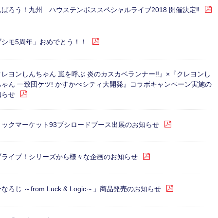
んばろう！九州 ハウステンボススペシャルライブ2018 開催決定‼
ブシモ5周年」おめでとう！！
クレヨンしんちゃん 嵐を呼ぶ 炎のカスカベランナー!!』×『クレヨンし
ちゃん 一致団ケツ! かすかべシティ大開発』コラボキャンペーン実施の
知らせ
ミックマーケット93ブシロードブース出展のお知らせ
ブライブ！シリーズから様々な企画のお知らせ
なろじ ～from Luck & Logic～」商品発売のお知らせ