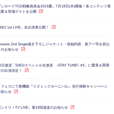
シロードTCG戦略発表会2019夏』7月18日(木)開催！各コンテンツ発
概要＆登場ゲストを公開
4DJ 1st LIVE」全出演者公開！
gonavis 2nd Single描き下ろしジャケット・収録内容、新アー写を初公
！のお知らせ
2日放送「D4DJスペシャル生放送 -STAY TUNE!- #3」に愛美＆西尾
香の出演決定！
クフェスにて新機能『リズミックカーニバル』先行体験キャンペーン
お知らせ
ンドリ！TV LIVE」第19回放送のお知らせ