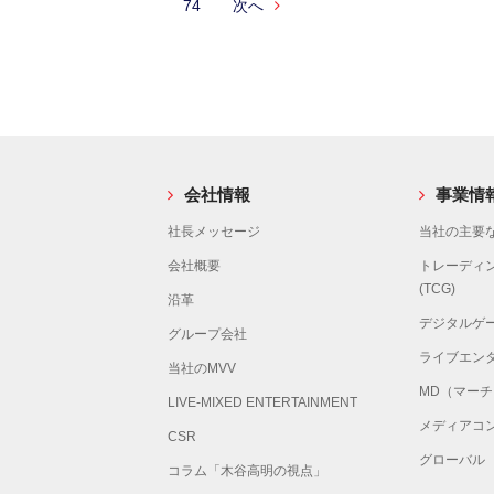
74
次へ
会社情報
事業情
社長メッセージ
当社の主要な
会社概要
トレーディ
(TCG)
沿革
デジタルゲ
グループ会社
ライブエン
当社のMVV
MD（マー
LIVE-MIXED ENTERTAINMENT
メディアコ
CSR
グローバル
コラム「木谷高明の視点」