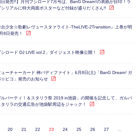
日発売!!】月刊ブシロード7月号は、BanG Dream!の表紙が目印！ラ
ブシリアルに特大両面ポスターなど付録が盛りだくさん!!
台少女☆歌劇レヴュースタァライト-TheLIVE-2Transition』上巻が明
月8日発売！
シロード DJ LIVE vol.2」ダイジェスト映像公開！
ューチャーカード 神バディファイト」6月8日(土)「BanG Dream! ガ
パ☆ピコ」発売のお知らせ
ルパーティ！＆スタリラ祭 2019 in池袋」の開催を記念して、ガルパ
スタリラの交通広告が池袋駅周辺をジャック！
20
21
22
23
24
25
26
27
...