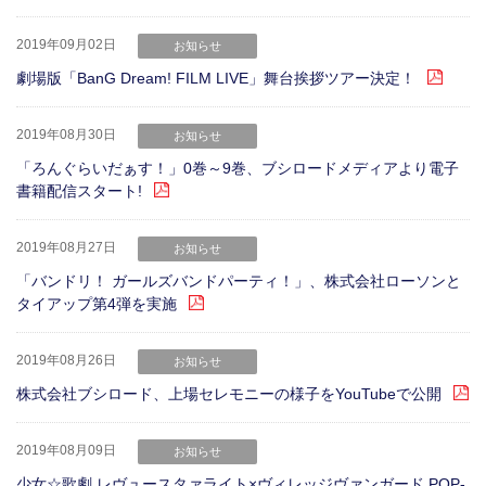
2019年09月02日
お知らせ
劇場版「BanG Dream! FILM LIVE」舞台挨拶ツアー決定！
2019年08月30日
お知らせ
「ろんぐらいだぁす！」0巻～9巻、ブシロードメディアより電子
書籍配信スタート!
2019年08月27日
お知らせ
「バンドリ！ ガールズバンドパーティ！」、株式会社ローソンと
タイアップ第4弾を実施
2019年08月26日
お知らせ
株式会社ブシロード、上場セレモニーの様子をYouTubeで公開
2019年08月09日
お知らせ
少女☆歌劇 レヴュースタァライト×ヴィレッジヴァンガード POP-