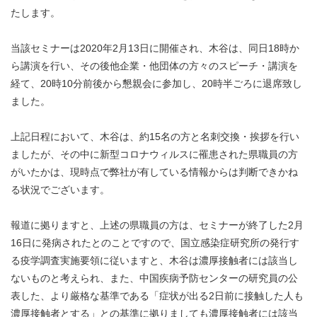
たします。
当該セミナーは2020年2月13日に開催され、木谷は、同日18時か
ら講演を行い、その後他企業・他団体の方々のスピーチ・講演を
経て、20時10分前後から懇親会に参加し、20時半ごろに退席致し
ました。
上記日程において、木谷は、約15名の方と名刺交換・挨拶を行い
ましたが、その中に新型コロナウィルスに罹患された県職員の方
がいたかは、現時点で弊社が有している情報からは判断できかね
る状況でございます。
報道に拠りますと、上述の県職員の方は、セミナーが終了した2月
16日に発病されたとのことですので、国立感染症研究所の発行す
る疫学調査実施要領に従いますと、木谷は濃厚接触者には該当し
ないものと考えられ、また、中国疾病予防センターの研究員の公
表した、より厳格な基準である「症状が出る2日前に接触した人も
濃厚接触者とする」との基準に拠りましても濃厚接触者には該当